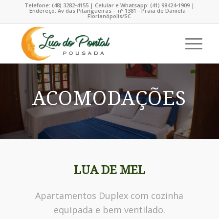
Telefone: (48) 3282-4155 | Celular e Whatsapp: (41) 98424-1909 |
Endereço: Av das Pitangueiras – nº 1381 - Praia de Daniela -
Florianópolis/SC
ACOMODAÇÕES
LUA DE MEL
Apartamentos Duplex com cozinha
equipada e bem ventilado.