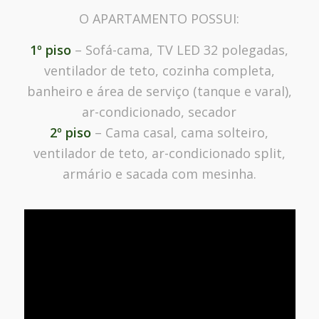
O APARTAMENTO POSSUI:
1º piso
– Sofá-cama, TV LED 32 polegadas,
ventilador de teto, cozinha completa,
banheiro e área de serviço (tanque e varal),
ar-condicionado, secador
2º piso
– Cama casal, cama solteiro,
ventilador de teto, ar-condicionado split,
armário e sacada com mesinha.