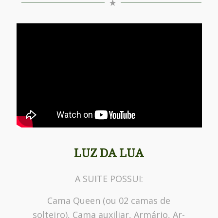
LUZ DA LUA
A SUITE POSSUI:
Cama Queen (ou 02 camas de
solteiro), Cama auxiliar, Armário, Ar-