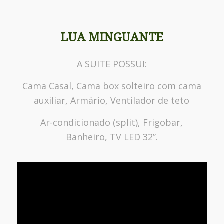
LUA MINGUANTE
A SUITE POSSUI:
Cama Casal, Cama box solteiro com cama
auxiliar, Armário, Ventilador de teto
Ar-condicionado (split), Frigobar,
Banheiro, TV LED 32”.