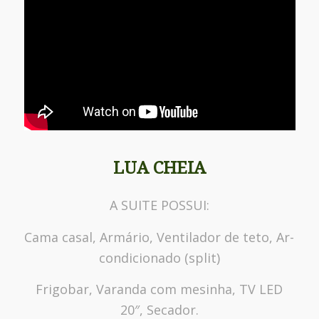
LUA CHEIA
A SUITE POSSUI:
Cama casal, Armário, Ventilador de teto, Ar-
condicionado (split)
Frigobar, Varanda com mesinha, TV LED
20″, Secador.