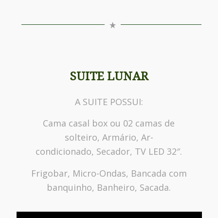
SUITE LUNAR
A SUITE POSSUI:
Cama casal box ou 02 camas de
solteiro, Armário, Ar-
condicionado, Secador, TV LED 32″.
Frigobar, Micro-Ondas, Bancada com
banquinho, Banheiro, Sacada.