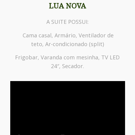
LUA NOVA
A SUITE POSSUI:
Cama casal, Armário, Ventilador de
teto, Ar-condicionado (split)
Frigobar, Varanda com mesinha, TV LED
24″, Secador.