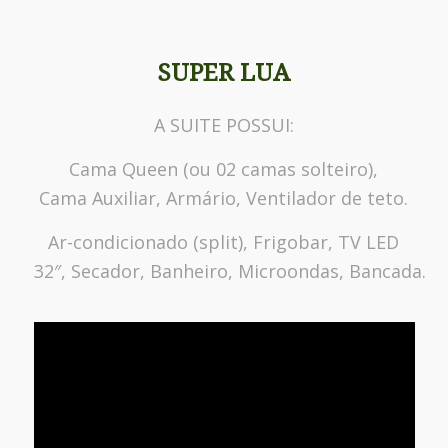
SUPER LUA
A SUITE POSSUI:
Cama Queen (ou 02 camas solteiro),
Cama Auxiliar, Armário, Ventilador de teto.
Ar-condicionado (split), Frigobar, TV LED
32″, Secador, Banheiro, Microondas, Bancada.