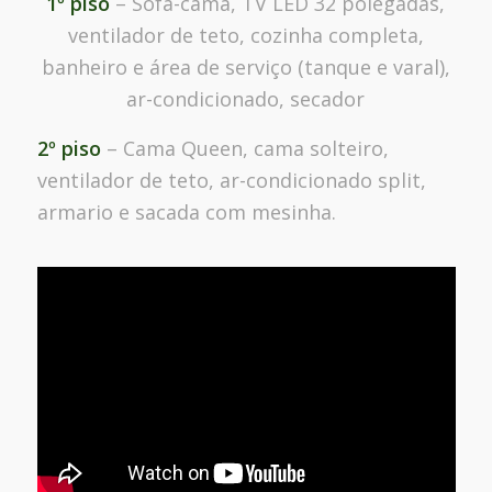
1º piso
– Sofá-cama, TV LED 32 polegadas,
ventilador de teto, cozinha completa,
banheiro e área de serviço (tanque e varal),
ar-condicionado, secador
2º piso
– Cama Queen, cama solteiro,
ventilador de teto, ar-condicionado split,
armario e sacada com mesinha.