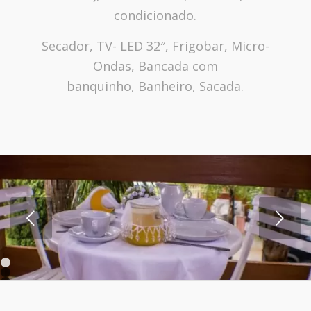
condicionado.
Secador, TV- LED 32″, Frigobar, Micro-
Ondas, Bancada com
banquinho, Banheiro, Sacada.
Próximo
1
2
3
4