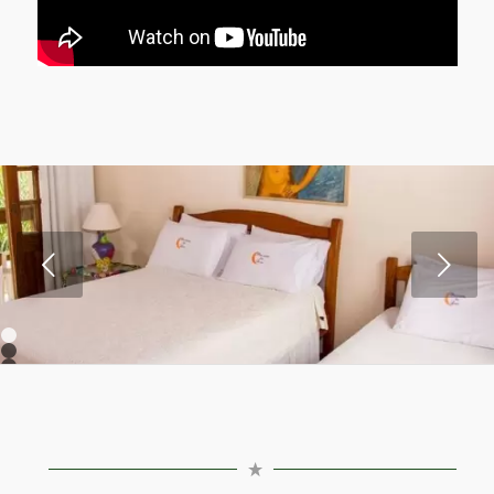
Próximo
1
2
3
4
5
6