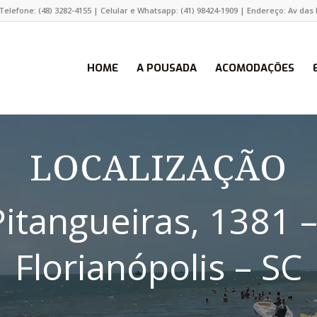
Telefone: (48) 3282-4155 | Celular e Whatsapp: (41) 98424-1909 | Endereço: Av das 
HOME
A POUSADA
ACOMODAÇÕES
LOCALIZAÇÃO
Pitangueiras, 1381 –
Florianópolis – SC